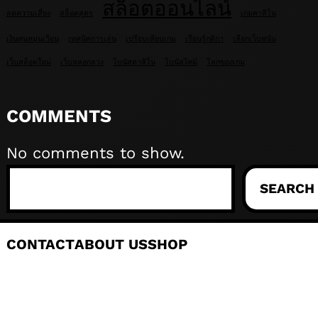
สล็อตออนไลน์
ลดความเสี่ยง
สล็อตสูตร
เกมคาสิโน
เงินทุนหมุนเวียน
เทคนิคการเล่น
เปรียบเทียบเกม
เรียนรู้กติกา
เลือกเว็บพนัน
เว็บสล็อตใหม่
เว็บหลอกลวง
โบนัสคาสิโน
โบนัสไทม์
โลกของเกม
COMMENTS
No comments to show.
S
SEARCH
e
a
CONTACT
ABOUT US
SHOP
r
c
Thank You!
h