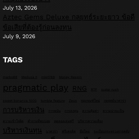
July 13, 2026
Aztec Gems Deluxe กลยุทธ์ระยะยาว ข้อดี
ข้อเสียที่ต้องรู้ก่อนลงทุน
July 9, 2026
TAGS
marbo88
Medusa II
mlpt789
Money Respin
pragmatic play
RNG
RTP
sugar rush
sweet bonanza 1000
tumble feature
Zeus
กฎเกณฑ์ใหม่
กลยุทธ์บาคาร่า
การบริหารเงิน
การพนัน
การลงทุน
ความคุ้มค่า
ความน่าจะเป็น
ความเข้าใจผิด
คำถามที่พบบ่อย
ทดลองเล่นฟรี
บริหารความเสี่ยง
บริหารเงินทุน
บาคาร่า
ฟรีเครดิต
มือใหม่
ระเบียบกระทรวงการคลัง