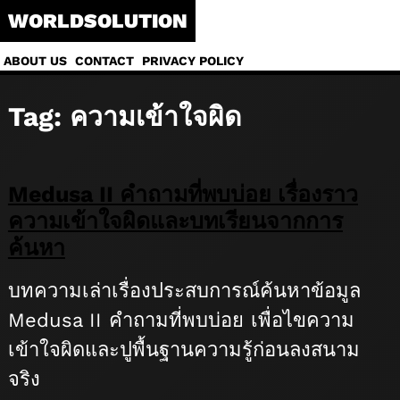
Skip
WORLDSOLUTION
to
ABOUT US
CONTACT
PRIVACY POLICY
content
Tag:
ความเข้าใจผิด
Medusa II คำถามที่พบบ่อย เรื่องราว
ความเข้าใจผิดและบทเรียนจากการ
ค้นหา
บทความเล่าเรื่องประสบการณ์ค้นหาข้อมูล
Medusa II คำถามที่พบบ่อย เพื่อไขความ
เข้าใจผิดและปูพื้นฐานความรู้ก่อนลงสนาม
จริง